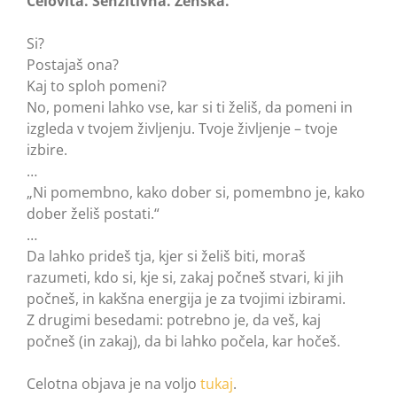
Celovita. Senzitivna. Ženska.
Si?
Postajaš ona?
Kaj to sploh pomeni?
No, pomeni lahko vse, kar si ti želiš, da pomeni in
izgleda v tvojem življenju. Tvoje življenje – tvoje
izbire.
…
„Ni pomembno, kako dober si, pomembno je, kako
dober želiš postati.“
…
Da lahko prideš tja, kjer si želiš biti, moraš
razumeti, kdo si, kje si, zakaj počneš stvari, ki jih
počneš, in kakšna energija je za tvojimi izbirami.
Z drugimi besedami: potrebno je, da veš, kaj
počneš (in zakaj), da bi lahko počela, kar hočeš.
Celotna objava je na voljo
tukaj
.