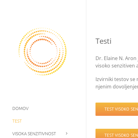
Skip
to
content
Testi
Dr. Elaine N. Aron 
visoko senzitiven a
Izvirniki testov se
njenim dovoljenje
DOMOV
TEST VISOKO SEN
TEST
VISOKA SENZITIVNOST
TEST VISOKO SE