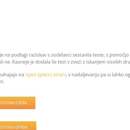
je na podlagi raziskav s sodelavci sestavila teste, s pomočjo
li ne. Kasneje je dodala še test v zvezi z iskanjem visokih dra
 nahajajo na
njeni spletni strani
, v nadaljevanju pa si lahko 
m.
ZITIVNA OSEBA
NZITIVEN OTROK